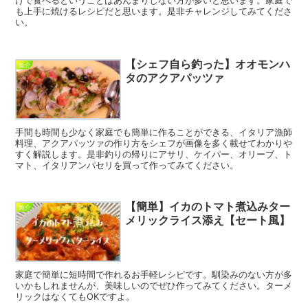
けで食べるということはあんまりしない方が多いと思います。家庭で
も上手に焼けるレシピだと思います。是非チャレンジしてみてくださ
い。
【シェフ自ら釣った】オオモンハ
魚介
タのアクアパッツァ
手間も時間も少なく家庭でも簡単に作ることができる、イタリア漁師
料理、アクアパッツァの作り方をシェフが画像を多く載せてわかりや
すく解説します。是非釣りの帰りにアサリ、ケイパー、オリーブ、ト
マト、イタリアンパセリを買って作ってみてください。
【簡単】イカのトマト煮込みター
魚介
メリックライス添え【セート風】
家庭で簡単に短時間で作れるお手軽レシピです。馴染みのない方が多
いかもしれませんが、美味しいのでぜひ作ってみてください。ターメ
リックはなくてもOKですよ。