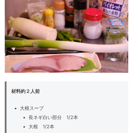
材料約２人前
大根スープ
長ネギ白い部分 1/2本
大根 1/2本